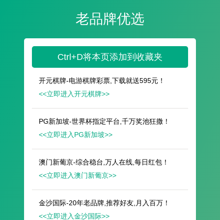
遥想公瑾当年，小乔初嫁了，雄姿英发。
羽扇纶巾，谈笑间，樯橹灰飞烟灭。
故国神游，多情应笑我，早生华发。
人生如梦，一尊还酹江月。